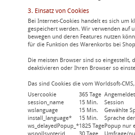
3. Einsatz von Cookies
Bei Internet-Cookies handelt es sich um 
gespeichert werden. Wir verwenden auf un
bewegen und deren Features nutzen können
für die Funktion des Warenkorbs bei Sho
Die meisten Browser sind so eingestellt,
deaktivieren oder Ihren Browser so einste
Das sind Cookies die vom Worldsoft-CMS, 
Usercookie
365 Tage
Angemeldet
session_name
15 Min.
Session
wslanguage
15 Min.
Gewählte S
install_language*
15 Min.
Sprache der
ws_delayedPopup_*
1825 Tage
Popup nur e
wspollsvoterid
30 Tage
Umfrage/nu