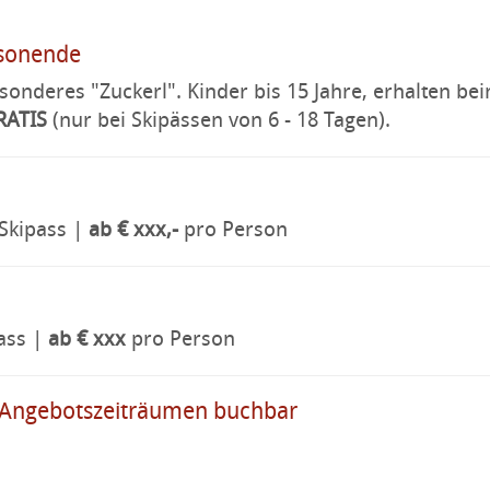
isonende
esonderes "Zuckerl". Kinder bis 15 Jahre, erhalten be
RATIS
(nur bei Skipässen von 6 - 18 Tagen).
Skipass |
ab € xxx,-
pro Person
ass |
ab € xxx
pro Person
n Angebotszeiträumen buchbar